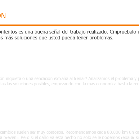
ON
contentos es una buena señal del trabajo realizado. Cmpruebalo
mos más soluciones que usted pueda tener problemas.
ión inquieta o una sencacion extraña al frenar? Analizamos el problema y 
s las soluciones posibles, empezando con la mas economica hasta la re
e cambios suelen ser muy costosos. Recomendamos cada 80.000 km un c
ra prevenir. Pero si el daño ya esta hecho no solo se le podemos reparar s