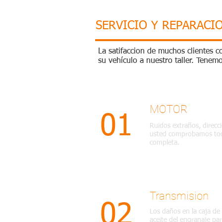
SERVICIO Y REPARACI
La satifaccion de muchos clientes 
su vehículo a nuestro taller. Tene
MOTOR
01
Ruidos extraños, direcc
usted comprobamos toda
completa.
Transmision
02
Los daños en la caja d
aceite del engranaje pa