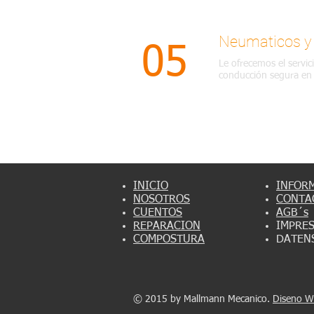
Neumaticos y 
05
Le ofrecemos el servic
conducción segura en 
INICIO
INFOR
NOSOTROS
CONTA
CUENTOS
AGB´s
REPARACION
IMPRE
COMPOSTURA
DATEN
© 2015 by Mallmann Mecanico.​
Diseno W