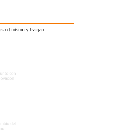
 usted mismo y traigan
junto con
novación
ambio del
ino