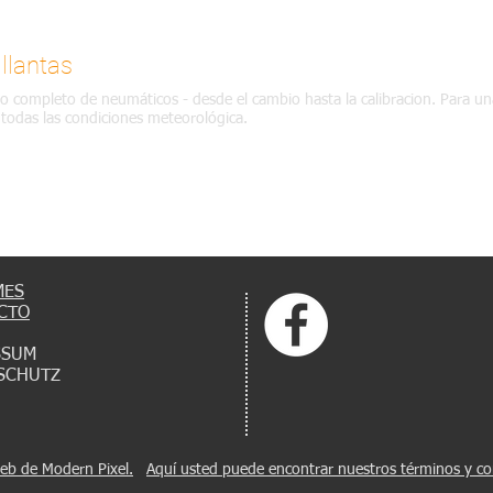
llantas
io completo de neumáticos - desde el cambio hasta la calibracion. Para un
todas las condiciones meteorológica.
MES
CTO
SSUM
SCHUTZ
eb de Modern Pixel.
Aquí usted puede encontrar nuestros términos y co